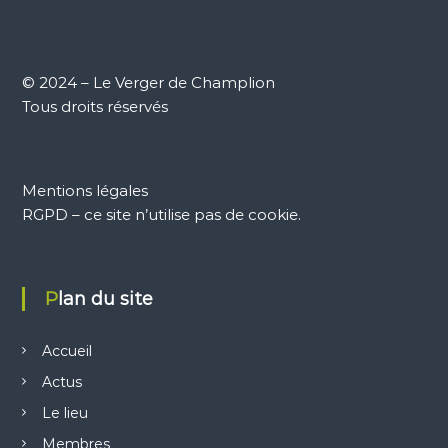
i
g
© 2024 – Le Verger de Champlion
Tous droits réservés
a
t
Mentions légales
i
RGPD – ce site n’utilise pas de cookie.
o
Plan du site
n
d
Accueil
Actus
e
Le lieu
Membres