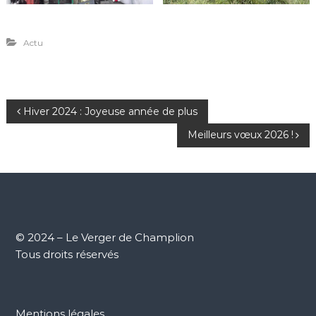
Actu
N
Hiver 2024 : Joyeuse année de plus
Meilleurs vœux 2026 !
a
v
i
g
© 2024 – Le Verger de Champlion
Tous droits réservés
a
t
Mentions légales