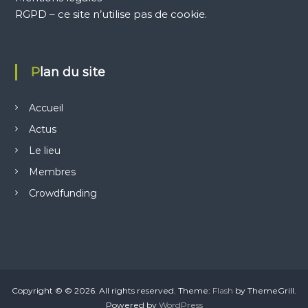
i
RGPD – ce site n’utilise pas de cookie.
o
Plan du site
n
d
Accueil
Actus
e
Le lieu
l
Membres
Crowdfunding
’
a
r
Copyright © © 2026.
All rights reserved. Theme:
Flash
by ThemeGrill.
t
Powered by
WordPress